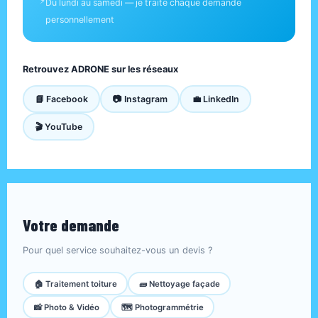
⚡
Du lundi au samedi — je traite chaque demande
personnellement
Retrouvez ADRONE sur les réseaux
📘 Facebook
📷 Instagram
💼 LinkedIn
🎬 YouTube
Votre demande
Pour quel service souhaitez-vous un devis ?
🏠 Traitement toiture
🧱 Nettoyage façade
📸 Photo & Vidéo
🗺️ Photogrammétrie