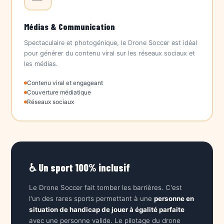
Médias & Communication
Spectaculaire et photogénique, le Drone Soccer est idéal
pour générer du contenu viral sur les réseaux sociaux et
les médias.
Contenu viral et engageant
Couverture médiatique
Réseaux sociaux
♿ Un sport 100% inclusif
Le Drone Soccer fait tomber les barrières. C'est
l'un des rares sports permettant à une
personne en
situation de handicap de jouer à égalité parfaite
avec une personne valide. Le pilotage du drone