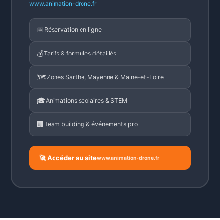
www.animation-drone.fr
📅
Réservation en ligne
💰
Tarifs & formules détaillés
🗺️
Zones Sarthe, Mayenne & Maine-et-Loire
🎓
Animations scolaires & STEM
🏢
Team building & événements pro
🚀 Accéder au site
www.animation-drone.fr