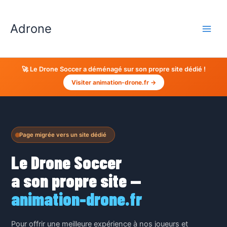
Aller
au
Adrone
contenu
🚀 Le Drone Soccer a déménagé sur son propre site dédié !
Visiter animation-drone.fr →
Page migrée vers un site dédié
Le Drone Soccer
a son propre site —
animation-drone.fr
Pour offrir une meilleure expérience à nos joueurs et