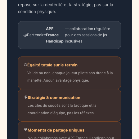
repose sur la dextérité et la stratégie, pas sur la
condition physique.
APF
— collaboration régulière
🤝
Partenaire
France
pour des sessions de jeu
Handicap
inclusives
⚖️
Égalité totale sur le terrain
Valide ou non, chaque joueur pilote son drone à la
manette. Aucun avantage physique.
🧠
Stratégie & communication
Les clés du succès sont la tactique et la
coordination d'équipe, pas les réflexes.
❤️
Moments de partage uniques
Nous collaborons avec APF France Handicap pour