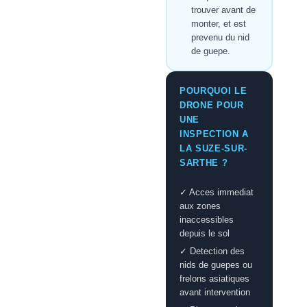
trouver avant de
monter, et est
prevenu du nid
de guepe.
POURQUOI LE
DRONE POUR
UNE
INSPECTION A
LA SUZE-SUR-
SARTHE ?
✓ Acces immediat
aux zones
inaccessibles
depuis le sol
✓ Detection des
nids de guepes ou
frelons asiatiques
avant intervention