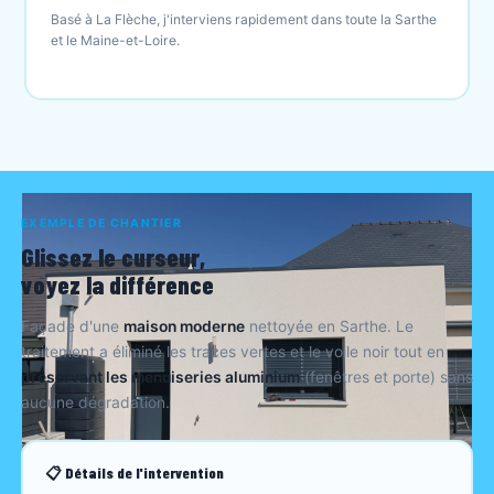
Basé à La Flèche, j'interviens rapidement dans toute la Sarthe
et le Maine-et-Loire.
EXEMPLE DE CHANTIER
Glissez le curseur,
voyez la différence
Façade d'une
maison moderne
nettoyée en Sarthe. Le
traitement a éliminé les traces vertes et le voile noir tout en
préservant les menuiseries aluminium
(fenêtres et porte) sans
aucune dégradation.
📋 Détails de l'intervention