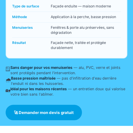
Façade enduite — maison moderne
Type de surface
Application à la perche, basse pression
Méthode
Fenêtres & porte alu préservées, sans
Menuiseries
dégradation
Façade nette, traitée et protégée
Résultat
durablement
Sans danger pour vos menuiseries
— alu, PVC, verre et joints
🪟
sont protégés pendant l'intervention.
Basse pression maîtrisée
— pas d'infiltration d'eau derrière
🌧️
l'enduit ni dans les huisseries.
Idéal pour les maisons récentes
— un entretien doux qui valorise
🏡
votre bien sans l'abîmer.
🚀 Demander mon devis gratuit