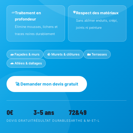
🧱
🛡️
Traitement en
Respect des matériaux
profondeur
Sans abîmer enduits, crépi,
Élimine mousses, lichens et
joints ni peinture
traces noires durablement
🧱 Façades & murs
🪨 Murets & clôtures
🏡 Terrasses
🚗 Allées & dallages
🚀 Demander mon devis gratuit
0€
3–5 ans
72&49
DEVIS GRATUIT
RÉSULTAT DURABLE
SARTHE & M-ET-L